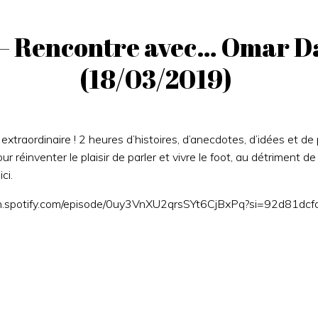
e – Rencontre avec… Omar D
(18/03/2019)
traordinaire ! 2 heures d’histoires, d’anecdotes, d’idées et d
 réinventer le plaisir de parler et vivre le foot, au détriment de
ci.
en.spotify.com/episode/0uy3VnXU2qrsSYt6CjBxPq?si=92d81d
Post