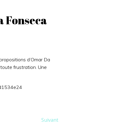
a Fonseca
e propositions d’Omar Da
 toute frustration. Une
cfd1534e24
Suivant