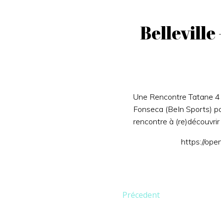
Bellevill
Une Rencontre Tatane 4 ex
Fonseca (BeIn Sports) pour
rencontre à (re)découvrir i
https://op
Post
Précedent