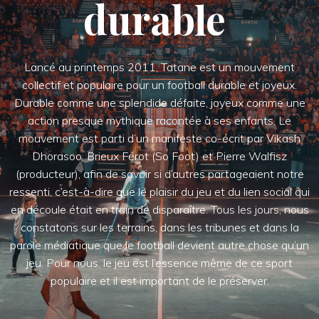
joyeux
Lancé au printemps 2011, Tatane est un mouvement
collectif et populaire pour un football durable et joyeux.
Durable comme une splendide défaite, joyeux comme une
action presque mythique racontée à ses enfants. Le
mouvement est parti d’un manifeste co-écrit par Vikash
Dhorasoo, Brieux Férot (So Foot) et Pierre Walfisz
(producteur), afin de savoir si d’autres partageaient notre
ressenti, c’est-à-dire que le plaisir du jeu et du lien social qui
en découle était en train de disparaître. Tous les jours, nous
constatons sur les terrains, dans les tribunes et dans la
parole médiatique que le football devient autre chose qu’un
jeu. Pour nous, le jeu est l’essence même de ce sport
populaire et il est important de le préserver.