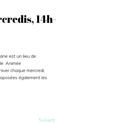
rcredis, 14h-
tane est un lieu de
lle. Animée
 hiver chaque mercredi,
proposées également les
Suivant