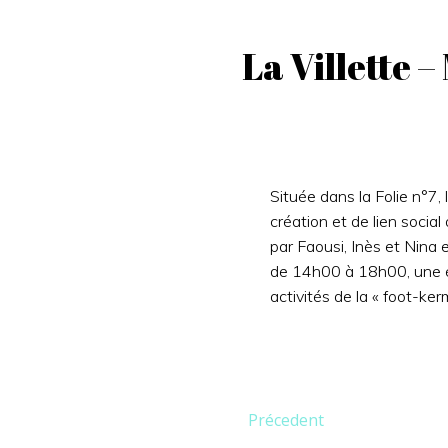
La Villette 
Située dans la Folie n°7,
création et de lien socia
par Faousi, Inès et Nina 
de 14h00 à 18h00, une éc
activités de la « foot-ker
Post
Précedent